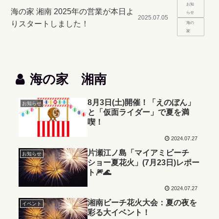
お知
海の家 湘南 2025年の営業が本日よ
らせ
2025.07.05
りスタートしました！
海の
家
海の家 湘南
8月3日(土)開催！「えのぼん」
お知らせ
と「仮面ライダー」で夏を満
喫！
2024.07.27
片瀬江ノ島「マイアミビーチ
お知らせ
ショー夏花火」(7月23日)レポー
ト🎆🌊
2024.07.27
湘南ビーチ花火大会：夏の夜を
イベント
彩る大イベント！