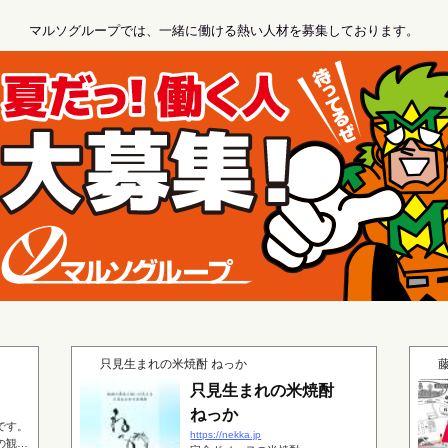
マルソグループでは、一緒に働ける熱い人材を募集しております。
只見生まれの米焼酎 ねっか
只見生まれの米焼酎
ねっか
です。
https://nekka.jp
の観光