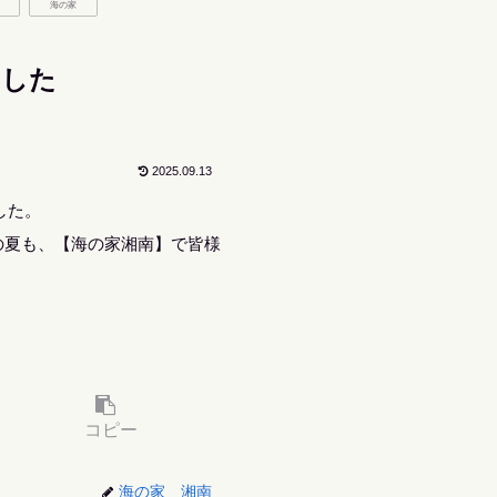
海の家
ました
2025.09.13
した。
の夏も、【海の家湘南】で皆様
コピー
海の家 湘南