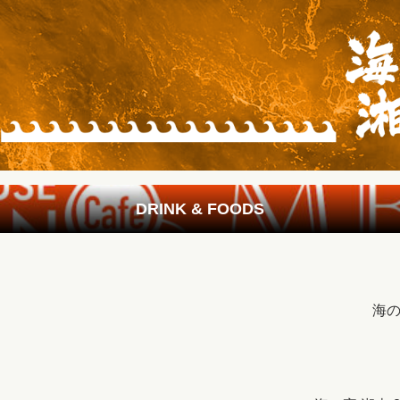
DRINK & FOODS
海の